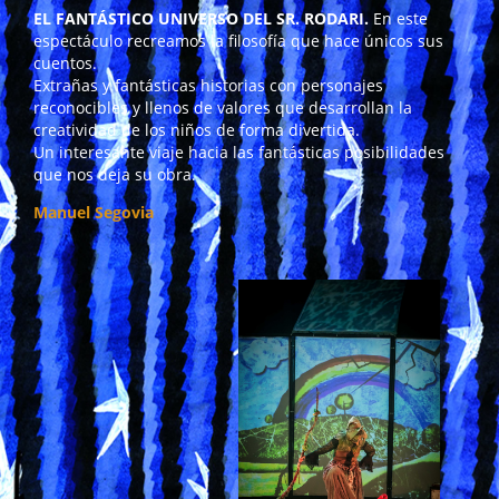
EL FANTÁSTICO UNIVERSO DEL SR. RODARI.
En este
espectáculo recreamos la filosofía que hace únicos sus
cuentos.
Extrañas y fantásticas historias con personajes
reconocibles y llenos de valores que desarrollan la
creatividad de los niños de forma divertida.
Un interesante viaje hacia las fantásticas posibilidades
que nos deja su obra.
Manuel Segovia